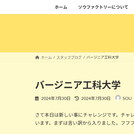
コ
ナ
ホーム
ソウファクトリーについて
ン
ビ
テ
ゲ
ン
ー
ツ
シ
へ
ョ
ス
ン
キ
に
ホーム
スタッフブログ
バージニア工科大学
ッ
移
プ
動
バージニア工科大学
最
2024年7月30日
2024年7月30日
SOU
終
更
さて本日は新しい事にチャレンジです。チャ
新
日
います。まずは言い訳から入りました。フフ
時
: